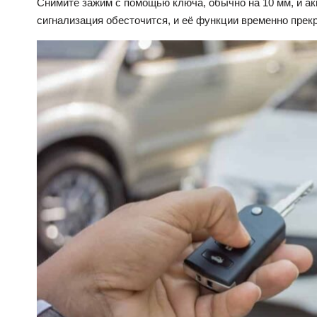
Снимите зажим с помощью ключа, обычно на 10 мм, и акк
сигнализация обесточится, и её функции временно прекр