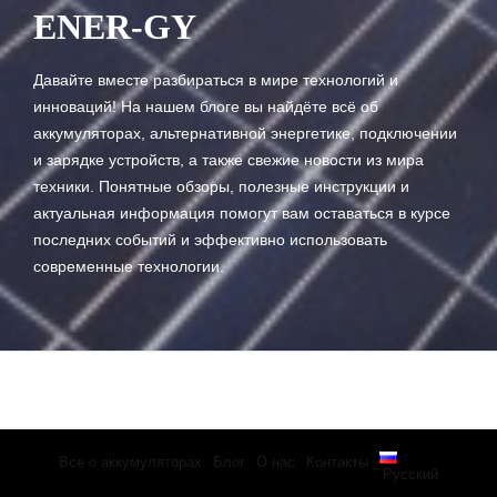
ENER-GY
Давайте вместе разбираться в мире технологий и
инноваций! На нашем блоге вы найдёте всё об
аккумуляторах, альтернативной энергетике, подключении
и зарядке устройств, а также свежие новости из мира
техники. Понятные обзоры, полезные инструкции и
актуальная информация помогут вам оставаться в курсе
последних событий и эффективно использовать
современные технологии.
Все о аккумуляторах
Блог
О нас
Контакты
Русский