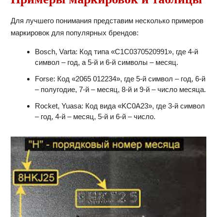
Для лучшего понимания представим несколько примеров
маркировок для популярных брендов:
Bosch, Varta: Код типа «C1C0370520991», где 4-й
символ – год, а 5-й и 6-й символы – месяц.
Forse: Код «2065 012234», где 5-й символ – год, 6-й
– полугодие, 7-й – месяц, 8-й и 9-й – число месяца.
Rocket, Yuasa: Код вида «KC0A23», где 3-й символ
– год, 4-й – месяц, 5-й и 6-й – число.