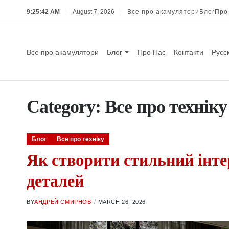
9:25:44 AM
August 7, 2026
Все про акамулятори
Блог
Про
Все про акамулятори
Блог
Про Нас
Контакти
Русс
Category:
Все про техніку
Блог
Все про техніку
Як створити стильний інтер
деталей
BY
АНДРЕЙ СМИРНОВ
MARCH 26, 2026