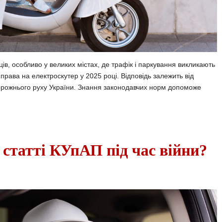
в, особливо у великих містах, де трафік і паркування викликають
 права на електроскутер у 2025 році. Відповідь залежить від
дорожнього руху України. Знання законодавчих норм допоможе
 статті КУпАП під час війни?