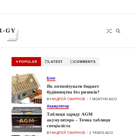
POPULAR
LATEST
COMMENTS
Блог
Як оптимізувати бюджет
будівництва без ризиків?
BY
АНДРЕЙ СМИРНОВ
7 MONTHS AGO
Акамулятор
Таблиця заряду AGM
акумулятора – Точна таблиця
спеціаліста
BY
АНДРЕЙ СМИРНОВ
2 YEARS AGO