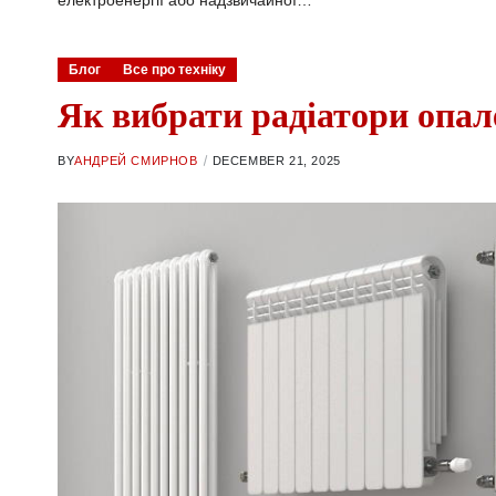
електроенергії або надзвичайної…
Блог
Все про техніку
Як вибрати радіатори опал
BY
АНДРЕЙ СМИРНОВ
DECEMBER 21, 2025