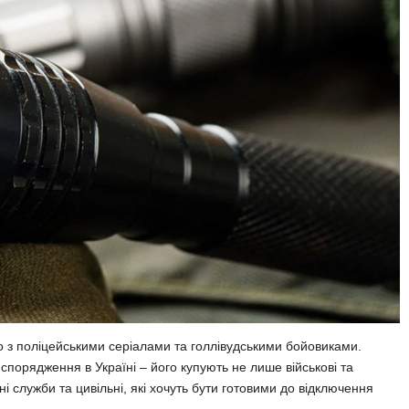
о з поліцейськими серіалами та голлівудськими бойовиками.
спорядження в Україні – його купують не лише військові та
і служби та цивільні, які хочуть бути готовими до відключення