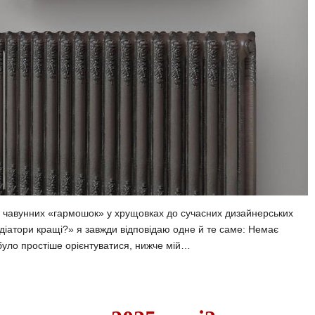
их чавунних «гармошок» у хрущовках до сучасних дизайнерських
адіатори кращі?» я завжди відповідаю одне й те саме: Немає
було простіше орієнтуватися, нижче мій…