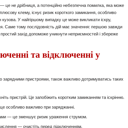
— це не дрібниця, а потенційно небезпечна помилка, яка може
плюсову клему, існує ризик короткого замикання, особливо
 кузова. У найгіршому випадку це може викликати іскру,
ня. Саме тому послідовність дій має значення: першою завжди
й простий захід допоможе уникнути неприємностей і збереже
юченні та відключенні у
о зарядними пристроями, також важливо дотримуватись таких
іть пристрій. Це запобіжить коротким замиканням та іскрінню.
це особливо важливо при заряджанні.
ками — це зменшує ризик ураження струмом.
окислення — очистіть перед підключенням.