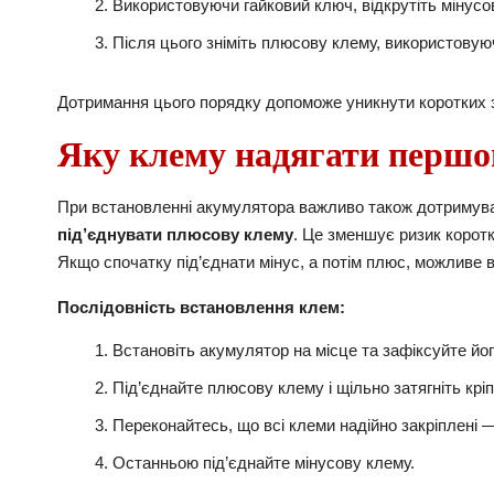
Використовуючи гайковий ключ, відкрутіть мінусову
Після цього зніміть плюсову клему, використовую
Дотримання цього порядку допоможе уникнути коротких з
Яку клему надягати перш
При встановленні акумулятора важливо також дотримув
під’єднувати плюсову клему
. Це зменшує ризик корот
Якщо спочатку під’єднати мінус, а потім плюс, можливе 
Послідовність встановлення клем:
Встановіть акумулятор на місце та зафіксуйте йог
Під’єднайте плюсову клему і щільно затягніть крі
Переконайтесь, що всі клеми надійно закріплені 
Останньою під’єднайте мінусову клему.