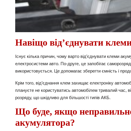
Навіщо від’єднувати клем
Існує кілька причин, чому варто від’єднувати клеми акум
електросистеми авто. По-друге, це запобігає саморозряду
використовується. Це допомагає зберегти ємність і про
Крім того, від’єднання клем захищає електроніку автомоб
плануєте не користуватись автомобілем тривалий час, 
розряду, що шкідливо для більшості типів АКБ.
Що буде, якщо неправильно
акумулятора?