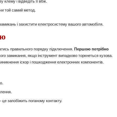
 клему і відведіть її вбік.
чи той самий метод.
амикань і захистити електросистему вашого автомобіля.
ою
атись правильного порядку підключення.
Першою потрібно
кого замикання, якщо інструмент випадково торкнеться кузова.
виникнення іскор і пошкодження електронних компонентів.
о.
плення.
— це запобіжить поганому контакту.