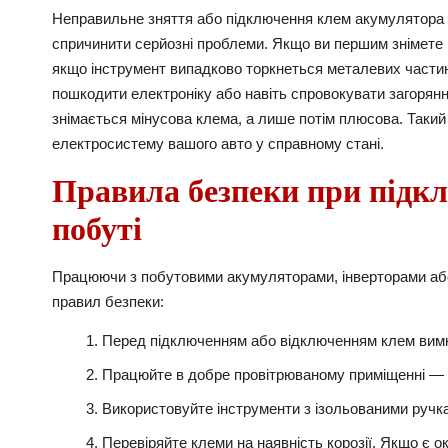
Неправильне зняття або підключення клем акумулятора 
спричинити серйозні проблеми. Якщо ви першим знімете 
якщо інструмент випадково торкнеться металевих частин
пошкодити електроніку або навіть спровокувати загорян
знімається мінусова клема, а лише потім плюсова. Таки
електросистему вашого авто у справному стані.
Правила безпеки при підкл
побуті
Працюючи з побутовими акумуляторами, інверторами аб
правил безпеки:
Перед підключенням або відключенням клем вимкн
Працюйте в добре провітрюваному приміщенні — 
Використовуйте інструменти з ізольованими руч
Перевіряйте клеми на наявність корозії. Якщо є 