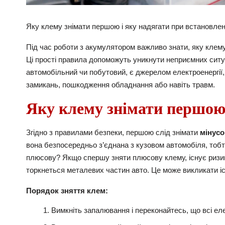
Яку клему знімати першою і яку надягати при встановле
Під час роботи з акумулятором важливо знати, яку клему
Ці прості правила допоможуть уникнути неприємних ситуа
автомобільний чи побутовий, є джерелом електроенергії
замикань, пошкодження обладнання або навіть травм.
Яку клему знімати першо
Згідно з правилами безпеки, першою слід знімати
мінусо
вона безпосередньо з’єднана з кузовом автомобіля, тобто
плюсову? Якщо спершу зняти плюсову клему, існує ризик
торкнеться металевих частин авто. Це може викликати іс
Порядок зняття клем:
Вимкніть запалювання і переконайтесь, що всі ел