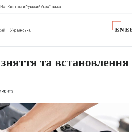
 Нас
Контакти
Русский
Українська
кий
Українська
зняття та встановлення
MMENTS